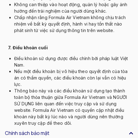
Kh
ông can thi
ệp v
ào ho
ạt
đ
ộng, quản l
ý ho
ặc g
ây
ảnh
h
ư
ởng
đ
ến trải nghiệm của ng
ư
ời d
ùng khác.
Ch
ấp nhận rằng Formula Air Vietnam kh
ông ch
ịu tr
ách
nhi
ệm về bất kỳ quyết
đ
ịnh, h
ành vi hay t
ổn thất n
ào
phát sinh t
ừ việc sử dụng th
ông tin trên website.
7.
Đi
ều khoản cuối
Đi
ều khoản sử dụng
đư
ợc
đi
ều chỉnh bởi ph
áp lu
ật Việt
Nam.
N
ếu một
đi
ều khoản bị v
ô hi
ệu theo quyết
đ
ịnh của t
òa
án có th
ẩm quyền, c
ác
đi
ều khoản c
òn l
ại vẫn c
ó hi
ệu
lực.
Th
ông báo này và các
đi
ều khoản sử dụng tạo th
ành
toàn b
ộ thỏa thuận giữa Formula Air Vietnam v
à NG
Ư
ỜI
SỬ DỤNG li
ên quan
đ
ến việc truy cập v
à s
ử dụng
website. Formula Air Vietnam c
ó quy
ền cập nhật
đi
ều
khoản n
ày b
ất kỳ l
úc nào và ng
ư
ời d
ùng nên th
ư
ờng
xuy
ên truy c
ập
đ
ể theo d
õi.
Chính sách bảo mật