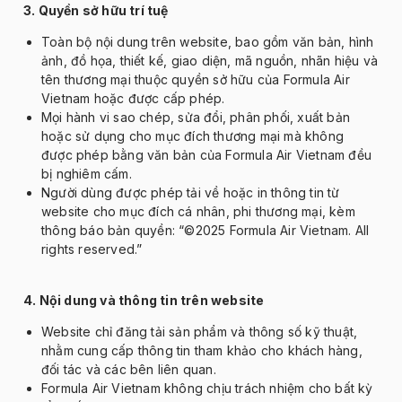
3. Quyền sở hữu tr
í tu
ệ
To
àn b
ộ nội dung tr
ên website, bao g
ồm v
ăn b
ản, h
ình
ảnh,
đ
ồ họa, thiết kế, giao diện, m
ã ngu
ồn, nh
ãn hi
ệu v
à
tên th
ương m
ại thuộc quyền sở hữu của Formula Air
Vietnam hoặc
đư
ợc cấp ph
ép.
M
ọi h
ành vi sao chép, s
ửa
đ
ổi, ph
ân ph
ối, xuất bản
hoặc sử dụng cho mục
đ
ích th
ương m
ại m
à không
đư
ợc ph
ép b
ằng v
ăn b
ản của Formula Air Vietnam
đ
ều
bị nghi
êm c
ấm.
Ng
ư
ời d
ùng
đư
ợc ph
ép t
ải về hoặc in th
ông tin t
ừ
website cho mục
đ
ích cá nhân, phi th
ương m
ại, k
èm
thông báo b
ản quyền:
“
©2025 Formula Air Vietnam. All
rights reserved.”
4. N
ội dung v
à thông tin trên website
Website ch
ỉ
đăng t
ải sản phẩm v
à thông s
ố kỹ thuật,
nhằm cung cấp th
ông tin tham kh
ảo cho kh
ách hàng,
đ
ối t
ác và các bên liên quan.
Formula Air Vietnam kh
ông ch
ịu tr
ách nhi
ệm cho bất kỳ