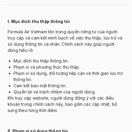
I. M
ục
đ
ích thu th
ập th
ông tin
Formula Air Vietnam tôn tr
ọng quyền ri
êng t
ư c
ủa ng
ư
ời
truy cập v
à cam k
ết minh bạch về việc thu thập, l
ưu tr
ữ v
à
s
ử dụng th
ông tin cá nhân. Chính sách này giúp ng
ư
ời
d
ùng hi
ểu r
õ:
M
ục
đ
ích thu th
ập th
ông tin.
Ph
ạm vi v
à ph
ương th
ức thu thập.
Phạm vi sử dụng,
đ
ối t
ư
ợng tiếp cận v
à th
ời gian l
ưu tr
ữ
th
ông tin.
Cam k
ết bảo mật th
ông tin.
Quy
ền lợi v
à trách nhi
ệm của ng
ư
ời d
ùng.
Khi truy c
ập website, ng
ư
ời d
ùng
đ
ồng
ý v
ới c
ác
đi
ều
khoản trong ch
ính sách này, bao g
ồm c
ác c
ập nhật, bổ
sung theo từng thời
đi
ểm.
II. Phạm vi sử dụng th
ông tin