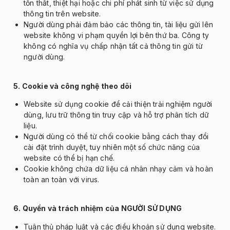
tổn thất, thiệt hại hoặc chi ph
í phát sinh t
ừ việc sử dụng
th
ông tin trên website.
Ng
ư
ời d
ùng ph
ải
đ
ảm bảo c
ác thông tin, tài li
ệu gửi l
ên
website không vi ph
ạm quyền lợi b
ên th
ứ ba. C
ông ty
không có ngh
ĩa v
ụ chấp nhận tất cả th
ông tin g
ửi từ
ng
ư
ời d
ùng.
5. Cookie và công ngh
ệ theo d
õi
Website s
ử dụng cookie
đ
ể cải thiện trải nghiệm ng
ư
ời
d
ùng, l
ưu tr
ữ th
ông tin truy c
ập v
à h
ỗ trợ ph
ân tích d
ữ
liệu.
Ng
ư
ời d
ùng có th
ể từ chối cookie bằng c
ách thay
đ
ổi
c
ài
đ
ặt tr
ình duy
ệt, tuy nhi
ên m
ột số chức n
ăng c
ủa
website c
ó th
ể bị hạn chế.
Cookie kh
ông ch
ứa dữ liệu c
á nhân nh
ạy cảm v
à hoàn
toàn an toàn v
ới virus.
6. Quyền v
à trách nhi
ệm của NG
Ư
ỜI SỬ DỤNG
Tu
ân th
ủ ph
áp lu
ật v
à các
đi
ều khoản sử dụng website.