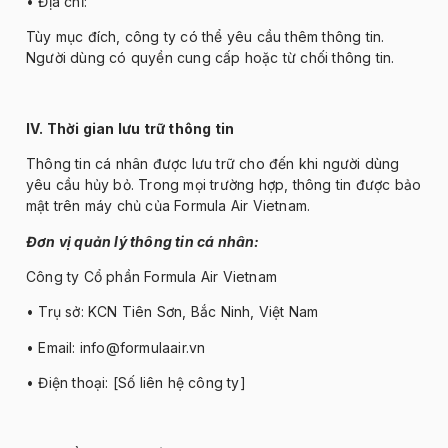
•
Đ
ịa chỉ:
T
ùy m
ục
đ
ích, công ty có th
ể y
êu c
ầu th
êm thông tin.
Ng
ư
ời d
ùng có quy
ền cung cấp hoặc từ chối th
ông tin.
IV. Th
ời gian l
ưu tr
ữ th
ông tin
Thông tin cá nhân
đư
ợc l
ưu tr
ữ cho
đ
ến khi ng
ư
ời d
ùng
yêu c
ầu hủy bỏ. Trong mọi tr
ư
ờng hợp, th
ông tin
đư
ợc bảo
mật tr
ên máy ch
ủ của Formula Air Vietnam.
Đơn v
ị quản l
ý thông tin cá nhân:
Công ty C
ổ phần Formula Air Vietnam
• Tr
ụ sở: KCN Ti
ên S
ơn, B
ắc Ninh, Việt Nam
• Email: info@formulaair.vn
•
Đi
ện thoại: [Số li
ên h
ệ c
ông ty]