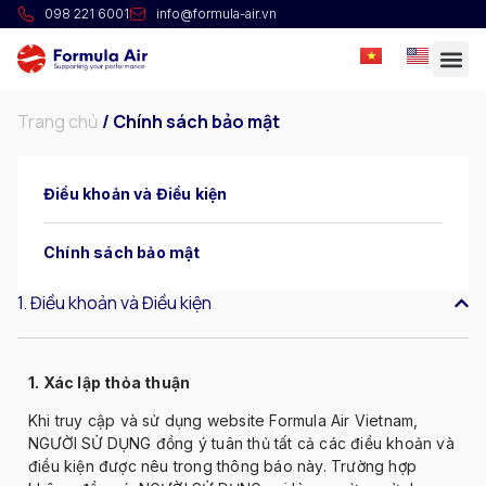
098 221 6001
info@formula-air.vn
Trang chủ
/
Chính sách bảo mật
Điều khoản và Điều kiện
Chính sách bảo mật
1. Điều khoản và Điều kiện
1. Xác l
ập thỏa thuận
Khi truy cập v
à s
ử dụng website Formula Air Vietnam,
NG
Ư
ỜI SỬ DỤNG
đ
ồng
ý tuân th
ủ tất cả c
ác
đi
ều khoản v
à
đi
ều kiện
đư
ợc n
êu trong thông báo này. Tr
ư
ờng hợp