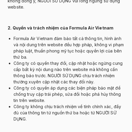
kh
ông
đ
ồng
ý, NG
Ư
ỜI SỬ DỤNG vui l
òng ng
ừng sử dụng
website.
2. Quyền v
à trách nhi
ệm của Formula Air Vietnam
Formula Air Vietnam
đ
ảm bảo tất cả th
ông tin, hình
ảnh
v
à n
ội dung tr
ên website
đ
ều hợp ph
áp, không vi ph
ạm
ph
áp lu
ật, thuần phong mỹ tục hoặc quyền lợi của b
ên
th
ứ ba.
C
ông ty có quy
ền thay
đ
ổi, cập nhật hoặc ngừng cung
cấp bất kỳ nội dung n
ào trên website mà không c
ần
th
ông báo tr
ư
ớc. NG
Ư
ỜI SỬ DỤNG chịu tr
ách nhi
ệm
th
ư
ờng xuy
ên c
ập nhật c
ác thay
đ
ổi n
ày.
C
ông ty có quy
ền
áp d
ụng c
ác bi
ện ph
áp b
ảo mật
đ
ể
chống truy cập tr
ái phép, s
ửa
đ
ổi hoặc ph
á h
ủy th
ông
tin trên website.
C
ông ty không ch
ịu tr
ách nhi
ệm về t
ính chính xác,
đ
ầy
đ
ủ của th
ông tin t
ừ nguồn thứ ba hoặc từ NG
Ư
ỜI SỬ
DỤNG.