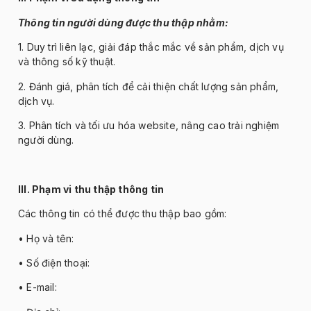
Thông tin ng
ư
ời d
ùng
đư
ợc thu thập nhằm:
1. Duy tr
ì liên l
ạc, giải
đ
áp th
ắc mắc về sản phẩm, dịch vụ
v
à thông s
ố kỹ thuật.
2.
Đ
ánh giá, phân tích
đ
ể cải thiện chất l
ư
ợng sản phẩm,
dịch vụ.
3. Ph
ân tích và t
ối
ưu h
óa website, nâng cao tr
ải nghiệm
ng
ư
ời d
ùng.
III. Ph
ạm vi thu thập th
ông tin
Các thông tin có th
ể
đư
ợc thu thập bao gồm:
• H
ọ v
à tên:
• S
ố
đi
ện thoại:
• E-mail: