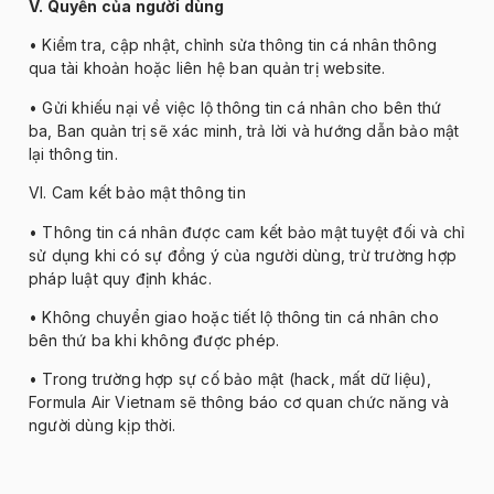
V. Quy
ền của ng
ư
ời d
ùng
• Ki
ểm tra, cập nhật, chỉnh sửa th
ông tin cá nhân thông
qua tài kho
ản hoặc li
ên h
ệ ban quản trị website.
• G
ửi khiếu nại về việc lộ th
ông tin cá nhân cho bên th
ứ
ba, Ban quản trị sẽ x
ác minh, tr
ả lời v
à h
ư
ớng dẫn bảo mật
lại th
ông tin.
VI. Cam k
ết bảo mật th
ông tin
• Th
ông tin cá nhân
đư
ợc cam kết bảo mật tuyệt
đ
ối v
à ch
ỉ
sử dụng khi c
ó s
ự
đ
ồng
ý c
ủa ng
ư
ời d
ùng, tr
ừ tr
ư
ờng hợp
ph
áp lu
ật quy
đ
ịnh kh
ác.
• Kh
ông chuy
ển giao hoặc tiết lộ th
ông tin cá nhân cho
bên th
ứ ba khi kh
ông
đư
ợc ph
ép.
• Trong tr
ư
ờng hợp sự cố bảo mật (hack, mất dữ liệu),
Formula Air Vietnam sẽ th
ông báo c
ơ quan ch
ức n
ăng v
à
ng
ư
ời d
ùng k
ịp thời.