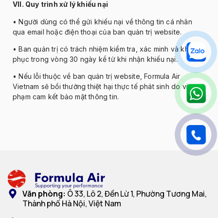
VII. Quy tr
ình x
ử l
ý khi
ếu nại
• Ng
ư
ời d
ùng có th
ể gửi khiếu nại về th
ông tin cá nhân
qua email ho
ặc
đi
ện thoại của ban quản trị website.
• Ban qu
ản trị c
ó trách nhi
ệm kiểm tra, x
ác minh và kh
ắc
phục trong v
òng 30 ngày k
ể từ khi nhận khiếu nại.
• N
ếu lỗi thuộc về ban quản trị website, Formula Air
Vietnam sẽ bồi th
ư
ờng thiệt hại thực tế ph
át sinh do vi
ph
ạm cam kết bảo mật th
ông tin.
Văn phòng:
Ô 33, Lô 2, Đền Lừ 1, Phường Tương Mai,
Thành phố Hà Nội, Việt Nam