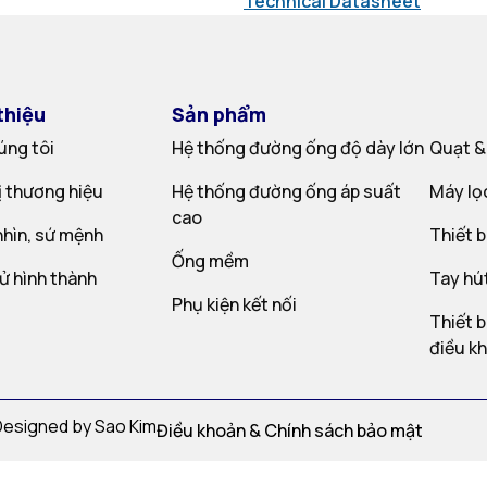
Technical Datasheet
thiệu
Sản phẩm
úng tôi
Hệ thống đường ống độ dày lớn
Quạt &
rị thương hiệu
Hệ thống đường ống áp suất
Máy lọ
cao
hìn, sứ mệnh
Thiết b
Ống mềm
sử hình thành
Tay hú
Phụ kiện kết nối
Thiết b
điều kh
 Designed by Sao Kim
Điều khoản & Chính sách bảo mật