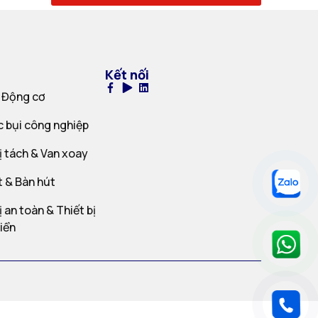
Kết nối
 Động cơ
c bụi công nghiệp
ị tách & Van xoay
t & Bàn hút
ị an toàn & Thiết bị
iển