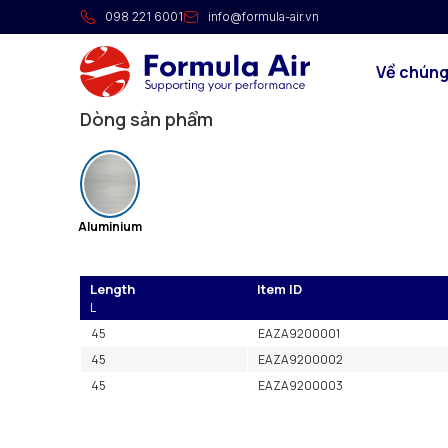
Băng dính nhôm cốt sợi
098 221 6001
info@formula-air.vn
ALU-R TAPE là băng dính nhôm gia cường sợi thủy ti
Về chúng
các hệ thống điều hòa không khí và các công tác b
Dòng sản phẩm
Aluminium
Length
Item ID
L
45
EAZA9200001
45
EAZA9200002
45
EAZA9200003