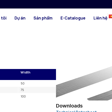
HÌNH ẢNH
BẢN VẼ KỸ TH
nh phù hợp để làm kín trong
 tôi
Dự án
Sản phẩm
E-Catalogue
Liên hệ
ảo ôn.
Width
50
75
100
Downloads