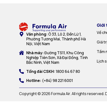
Giới 
Về ch
Văn phòng:
Ô 33, Lô 2, Đền Lừ 1,
Phường Tương Mai, Thành phố Hà
Giá t
Nội, Việt Nam
Tầm n
Nhà máy:
Đường TS11, Khu Công
Nghiệp Tiên Sơn, Xã Đại Đồng, Tỉnh
Lịch 
Bắc Ninh, Việt Nam
Tổng đài CSKH:
1800 64 67 80
Hotline:
(+84) 98 221 6001
Copyright © 2026 Formula Air. All rights reserved.