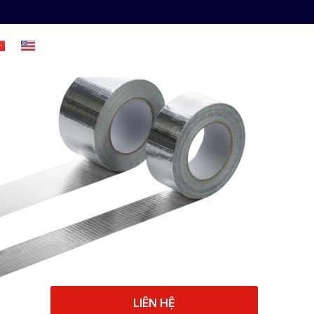
UẬT
LIÊN HỆ