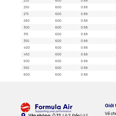
225
600
0.88
250
600
0.88
275
600
0.88
280
600
0.88
300
600
0.88
315
600
0.88
350
600
0.88
400
600
0.88
450
600
0.88
500
600
0.88
550
600
0.88
600
600
0.88
Giới 
Về ch
Văn phòng:
Ô 33, Lô 2, Đền Lừ 1,