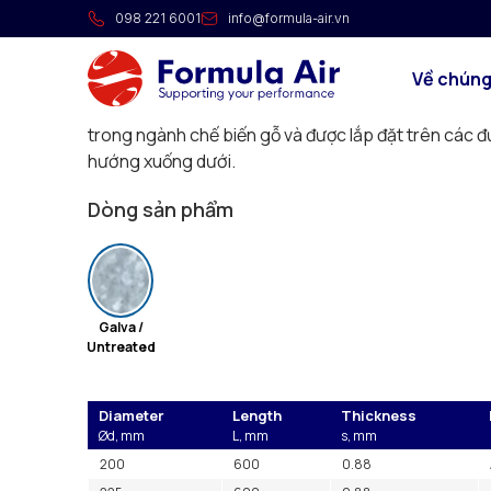
Bẫy vật liệu
098 221 6001
info@formula-air.vn
Bẫy vật liệu được thiết kế để ngăn các vật thể lớn đ
Về chúng
cho hệ thống áp suất dương, áp suất âm và không 
đòn trên cửa tiếp cận với đối trọng có thể điều ch
trong ngành chế biến gỗ và được lắp đặt trên các 
hướng xuống dưới.
Dòng sản phẩm
Galva /
Untreated
Diameter
Length
Thickness
Ød, mm
L, mm
s, mm
200
600
0.88