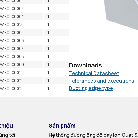
AAEC000002
fb
AAEC000003
fb
AAEC000004
fb
AAEC000013
fb
AAEC000005
fb
AAEC000006
fb
AAEC000007
fb
AAEC000008
fb
Downloads
AAEC000009
fb
Technical Datasheet
AAEC000010
fb
Tolerances and executions
AAEC000011
fb
Ducting edge type
AAEC000012
fb
thiệu
Sản phẩm
úng tôi
Hệ thống đường ống độ dày lớn
Quạt &