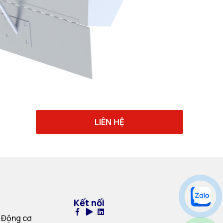
LIÊN HỆ
Kết nối
 Động cơ