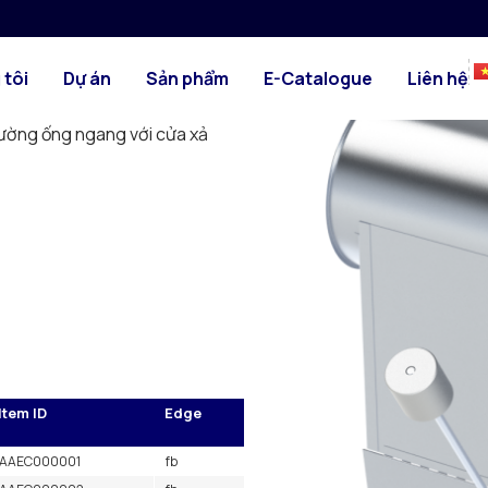
HÌNH ẢNH
BẢN VẼ KỸ TH
i vào quạt hoặc bộ lọc, dùng
 tôi
Dự án
Sản phẩm
E-Catalogue
Liên hệ
áp. Được cung cấp kèm tay
ỉnh. Thường được sử dụng
đường ống ngang với cửa xả
Item ID
Edge
AAEC000001
fb