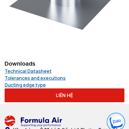
Downloads
Technical Datasheet
Tolerances and executions
Ducting edge type
LIÊN HỆ