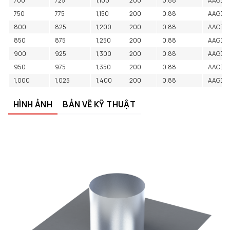
700
725
1,100
200
0.88
AAGD0
750
775
1,150
200
0.88
AAGD0
800
825
1,200
200
0.88
AAGD0
850
875
1,250
200
0.88
AAGD0
900
925
1,300
200
0.88
AAGD0
950
975
1,350
200
0.88
AAGD0
1,000
1,025
1,400
200
0.88
AAGD0
HÌNH ẢNH
BẢN VẼ KỸ THUẬT