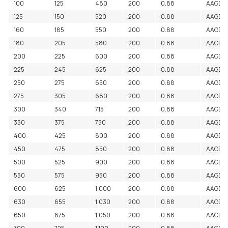
100
125
480
200
0.88
AAGD0
125
150
520
200
0.88
AAGD0
160
185
550
200
0.88
AAGD0
180
205
580
200
0.88
AAGD0
200
225
600
200
0.88
AAGD0
225
245
625
200
0.88
AAGD0
250
275
650
200
0.88
AAGD0
275
305
680
200
0.88
AAGD0
300
340
715
200
0.88
AAGD0
350
375
750
200
0.88
AAGD0
400
425
800
200
0.88
AAGD0
450
475
850
200
0.88
AAGD0
500
525
900
200
0.88
AAGD0
550
575
950
200
0.88
AAGD0
600
625
1,000
200
0.88
AAGD0
630
655
1,030
200
0.88
AAGD0
650
675
1,050
200
0.88
AAGD0