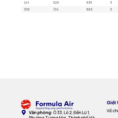
241
520
635
3
305
724
863
3
Giới 
Về ch
Văn phòng:
Ô 33, Lô 2, Đền Lừ 1,
Phường Tương Mai, Thành phố Hà