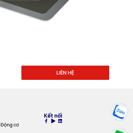
LIÊN HỆ
Kết nối
 Động cơ