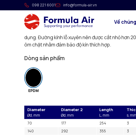
Cổ xuyên mái kèm nón cao
098 221 6001
info@formula-air.vn
Cổ xuyên mái rất linh hoạt làm bằng cao su EPDM đúc
Về chúng
Khung nhôm có thể điều chỉnh theo bề mặt mái và 
chắn nước. Được cắt theo đường kính mong muốn t
dụng. Đường kính lỗ xuyên nên được cắt nhỏ hơn 20
ôm chặt nhằm đảm bảo độ kín thích hợp.
Dòng sản phẩm
EPDM
Diameter
Diameter 2
Length
Thic
Ød, mm
Ød, mm
L, mm
s, m
70
177
254
3
140
292
355
3