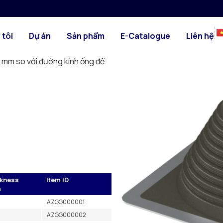
 su
HÌNH ẢNH
BẢN VẼ KỸ TH
 có thể lắp trên mọi loại mái.
 tôi
Dự án
Sản phẩm
E-Catalogue
Liên hệ
sản phẩm này không cần vành
ùy thuộc vào ống đang sử
 mm so với đường kính ống để
kness
Item ID
m
AZGG000001
AZGG000002