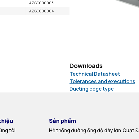
AZGG000003
AZGG000004
Downloads
Technical Datasheet
Tolerances and executions
Ducting edge type
thiệu
Sản phẩm
úng tôi
Hệ thống đường ống độ dày lớn
Quạt &