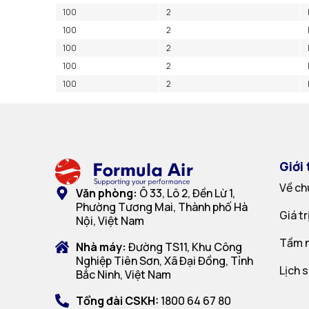
100
2
100
2
100
2
100
2
100
2
Giới 
Về ch
Văn phòng:
Ô 33, Lô 2, Đền Lừ 1,
Phường Tương Mai, Thành phố Hà
Giá t
Nội, Việt Nam
Tầm n
Nhà máy:
Đường TS11, Khu Công
Nghiệp Tiên Sơn, Xã Đại Đồng, Tỉnh
Lịch 
Bắc Ninh, Việt Nam
Tổng đài CSKH:
1800 64 67 80