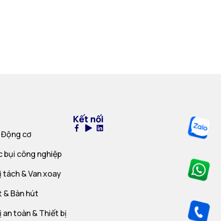
Kết nối
 Động cơ
c bụi công nghiệp
ị tách & Van xoay
t & Bàn hút
ị an toàn & Thiết bị