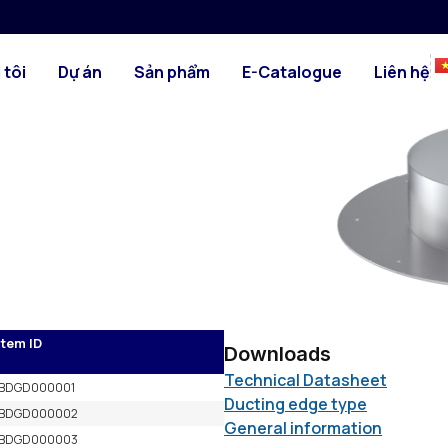
HÌNH ẢNH
BẢN VẼ KỸ TH
ở phía bên ngoài kết hợp với
 tôi
Dự án
Sản phẩm
E-Catalogue
Liên hệ
Item ID
Downloads
Technical Datasheet
BDGD000001
Ducting edge type
BDGD000002
General information
BDGD000003