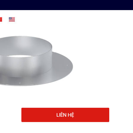
UẬT
LIÊN HỆ