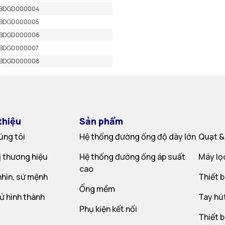
BDGD000004
BDGD000005
BDGD000006
BDGD000007
BDGD000008
thiệu
Sản phẩm
úng tôi
Hệ thống đường ống độ dày lớn
Quạt &
rị thương hiệu
Hệ thống đường ống áp suất
Máy lọ
cao
hìn, sứ mệnh
Thiết b
Ống mềm
sử hình thành
Tay hú
Phụ kiện kết nối
Thiết b