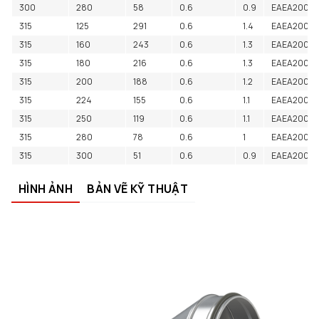
300
280
58
0.6
0.9
EAEA2000
315
125
291
0.6
1.4
EAEA20004
315
160
243
0.6
1.3
EAEA2000
315
180
216
0.6
1.3
EAEA2000
315
200
188
0.6
1.2
EAEA2000
315
224
155
0.6
1.1
EAEA2000
315
250
119
0.6
1.1
EAEA2000
315
280
78
0.6
1
EAEA2000
315
300
51
0.6
0.9
EAEA2000
HÌNH ẢNH
BẢN VẼ KỸ THUẬT