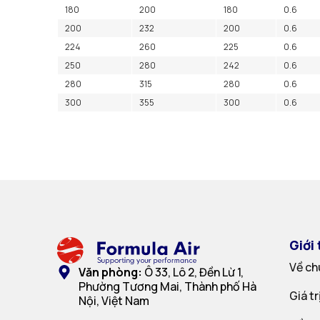
180
200
180
0.6
200
232
200
0.6
224
260
225
0.6
250
280
242
0.6
280
315
280
0.6
300
355
300
0.6
Giới 
Về ch
Văn phòng:
Ô 33, Lô 2, Đền Lừ 1,
Phường Tương Mai, Thành phố Hà
Giá t
Nội, Việt Nam