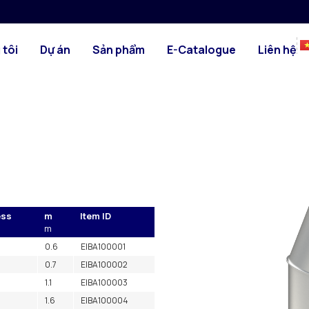
HÌNH ẢNH
BẢN VẼ KỸ TH
g, và được cung cấp kèm
 tôi
Dự án
Sản phẩm
E-Catalogue
Liên hệ
ớp trong và lớp ngoài để đảm
ess
m
Item ID
m
0.6
EIBA100001
0.7
EIBA100002
1.1
EIBA100003
1.6
EIBA100004