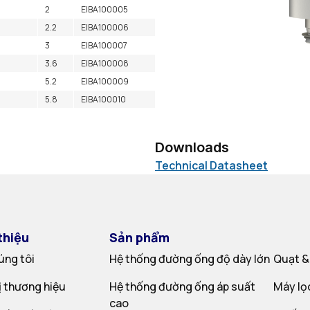
2
EIBA100005
2.2
EIBA100006
3
EIBA100007
3.6
EIBA100008
5.2
EIBA100009
5.8
EIBA100010
Downloads
Technical Datasheet
thiệu
Sản phẩm
úng tôi
Hệ thống đường ống độ dày lớn
Quạt &
rị thương hiệu
Hệ thống đường ống áp suất
Máy lọ
cao