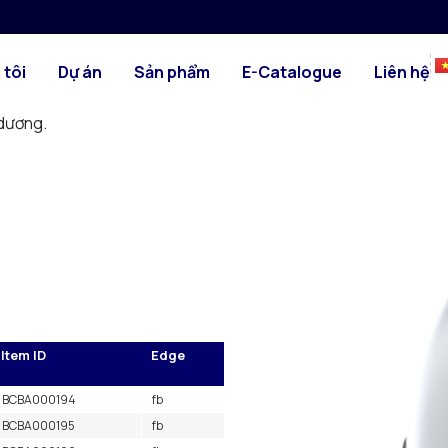
.5D
HÌNH ẢNH
BẢN VẼ KỸ TH
 các đường nối của chúng được
 tôi
Dự án
Sản phẩm
E-Catalogue
Liên hệ
ng cho các ứng dụng dùng hơi
ầu rò rỉ khí thấp nhất có thể
 dương.
Item ID
Edge
BCBA000194
fb
BCBA000195
fb