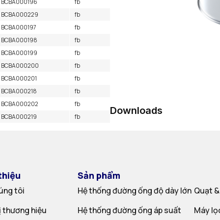
BCBA000196
fb
BCBA000229
fb
BCBA000197
fb
BCBA000198
fb
BCBA000199
fb
BCBA000200
fb
BCBA000201
fb
BCBA000218
fb
BCBA000202
fb
Downloads
BCBA000219
fb
thiệu
Sản phẩm
úng tôi
Hệ thống đường ống độ dày lớn
Quạt &
rị thương hiệu
Hệ thống đường ống áp suất
Máy lọ