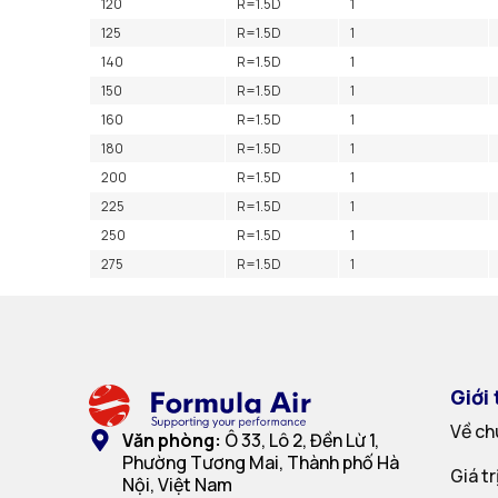
120
R=1.5D
1
125
R=1.5D
1
140
R=1.5D
1
150
R=1.5D
1
160
R=1.5D
1
180
R=1.5D
1
200
R=1.5D
1
225
R=1.5D
1
250
R=1.5D
1
275
R=1.5D
1
Giới 
Về ch
Văn phòng:
Ô 33, Lô 2, Đền Lừ 1,
Phường Tương Mai, Thành phố Hà
Giá t
Nội, Việt Nam