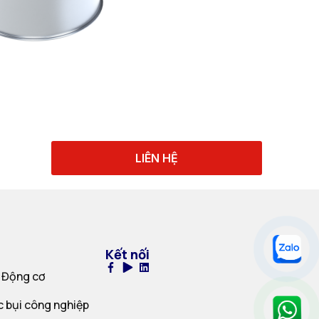
LIÊN HỆ
Kết nối
 Động cơ
c bụi công nghiệp