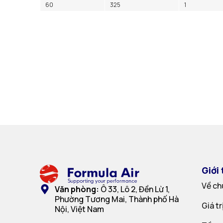
60
325
1
Giới 
Về ch
Văn phòng:
Ô 33, Lô 2, Đền Lừ 1,
Phường Tương Mai, Thành phố Hà
Giá t
Nội, Việt Nam