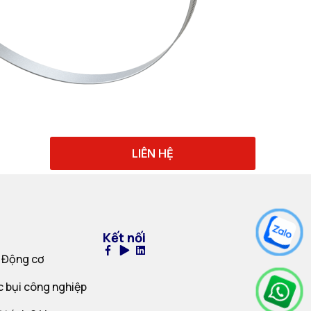
LIÊN HỆ
Kết nối
 Động cơ
c bụi công nghiệp