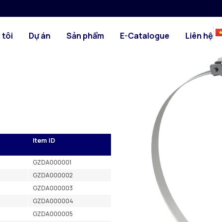
HÌNH ẢNH
 để lắp nhanh ống mềm.
 tôi
Dự án
Sản phẩm
E-Catalogue
Liên hệ
Item ID
GZDA000001
GZDA000002
GZDA000003
GZDA000004
GZDA000005