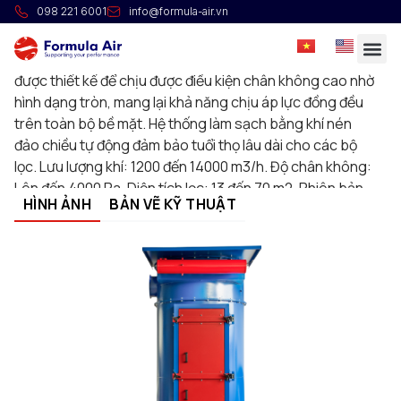
Lọc BECA
098 221 6001
info@formula-air.vn
Lọc xiclon BECA là dòng bộ lọc túi dạng tròn với hệ thống
làm sạch bằng khí nén đảo chiều tự động. Các bộ lọc này
được thiết kế để chịu được điều kiện chân không cao nhờ
hình dạng tròn, mang lại khả năng chịu áp lực đồng đều
trên toàn bộ bề mặt. Hệ thống làm sạch bằng khí nén
đảo chiều tự động đảm bảo tuổi thọ lâu dài cho các bộ
lọc. Lưu lượng khí: 1200 đến 14000 m3/h. Độ chân không:
Lên đến 4000 Pa. Diện tích lọc: 13 đến 70 m2. Phiên bản
HÌNH ẢNH
BẢN VẼ KỸ THUẬT
tiêu chuẩn sơn phủ với vật liệu lọc polyester, thùng chứa
bụi 100 L và bộ tiết kiệm E2T. Các phiên bản BECA ATEX
Zone 22 3D có chứng chỉ cũng có sẵn. Để biết thêm
thông tin, hãy liên hệ với chúng tôi.