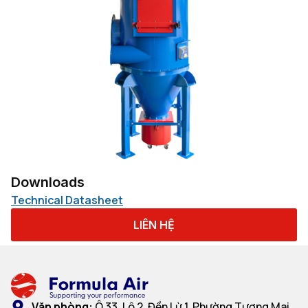
Downloads
Technical Datasheet
LIÊN HỆ
Văn phòng:
Ô 33, Lô 2, Đền Lừ 1, Phường Tương Mai,