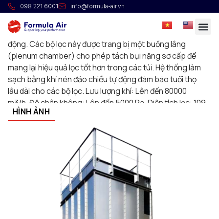
Lọc BERF
098 221 6001
info@formula-air.vn
BERF là “dòng hạng nặng” của các bộ lọc túi vải với hệ
thống làm sạch bằng khí nén đảo chiều (reverse jet) tự
động. Các bộ lọc này được trang bị một buồng lắng
(plenum chamber) cho phép tách bụi nặng sơ cấp để
mang lại hiệu quả lọc tốt hơn trong các túi. Hệ thống làm
sạch bằng khí nén đảo chiều tự động đảm bảo tuổi thọ
lâu dài cho các bộ lọc. Lưu lượng khí: Lên đến 80000
m3/h. Độ chân không: Lên đến 5000 Pa. Diện tích lọc: 109
HÌNH ẢNH
đến 600 m2. Tiêu chuẩn bằng thép mạ kẽm với vật liệu
lọc polyester, thùng chứa bụi 210 L, thang, lan can an
toàn và bộ tiết kiệm ECONET. Các phiên bản BERF ATEX
có chứng chỉ cũng có sẵn. Để biết thêm thông tin, hãy
liên hệ với chúng tôi.