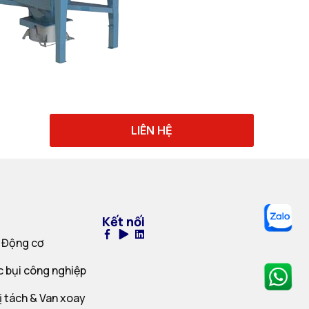
LIÊN HỆ
Kết nối
 Động cơ
c bụi công nghiệp
ị tách & Van xoay