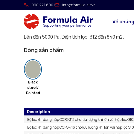
Lọc Cartridge phản lực CQ
098 221 6001
info@formula-air.vn
Thiết bị tiết kiệm năng lượng cho các nhiệm vụ lọc l
Về chúng
hàn, bụi mài, khói cắt và không khí chứa bụi kim loại, 
các hỗn hợp bột khác nhau. Lưu lượng khí: Lên đến
Lên đến 5000 Pa. Diện tích lọc: 312 đến 840 m2.
Dòng sản phẩm
Black
steel /
Painted
Description
Bộ lọc khí dạng hộp CQFG 312 cho lưu lượng khí lớn với hộp lọc G10
Bộ lọc khí dạng hộp CQFG 416 cho lưu lượng khí lớn với hộp lọc G1