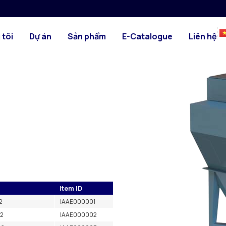
FG
HÌNH ẢNH
ớn hơn. Thích hợp để lọc khói
 tôi
Dự án
Sản phẩm
E-Catalogue
Liên hệ
đá, nhựa v.v. hoặc từ việc xử lý
 45000 m3/h. Độ chân không:
Item ID
2
IAAE000001
02
IAAE000002