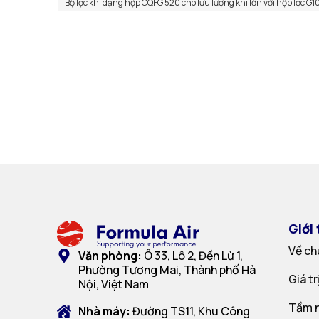
Bộ lọc khí dạng hộp CQFG 520 cho lưu lượng khí lớn với hộp lọc G1
Giới 
Về ch
Văn phòng:
Ô 33, Lô 2, Đền Lừ 1,
Phường Tương Mai, Thành phố Hà
Giá t
Nội, Việt Nam
Tầm n
Nhà máy:
Đường TS11, Khu Công