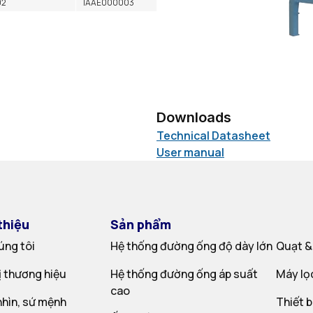
02
IAAE000003
Downloads
Technical Datasheet
User manual
thiệu
Sản phẩm
úng tôi
Hệ thống đường ống độ dày lớn
Quạt &
rị thương hiệu
Hệ thống đường ống áp suất
Máy lọ
cao
hìn, sứ mệnh
Thiết b