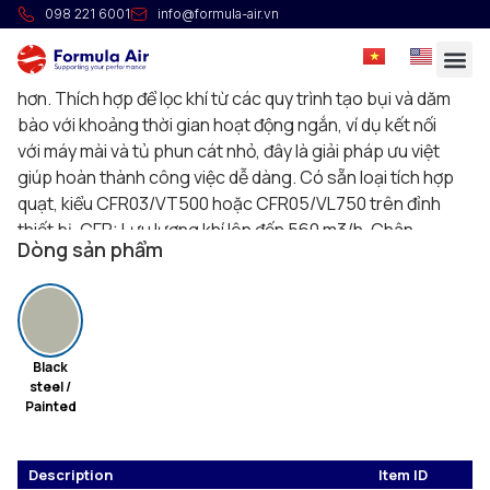
Lọc nhỏ gọn CFR
098 221 6001
info@formula-air.vn
Bộ lọc nhỏ gọn với cơ chế làm sạch Roto thủ công cho
các nhiệm vụ có thời lượng ngắn và lượng vật liệu nhỏ
hơn. Thích hợp để lọc khí từ các quy trình tạo bụi và dăm
bào với khoảng thời gian hoạt động ngắn, ví dụ kết nối
với máy mài và tủ phun cát nhỏ, đây là giải pháp ưu việt
giúp hoàn thành công việc dễ dàng. Có sẵn loại tích hợp
quạt, kiểu CFR03/VT500 hoặc CFR05/VL750 trên đỉnh
thiết bị. CFR: Lưu lượng khí lên đến 560 m3/h, Chân
Dòng sản phẩm
không lên đến 5000 Pa, Diện tích lọc 3 đến 3.75 m2. CFR-
V: Lưu lượng khí lên đến 560 m3/h, Chân không lên đến
40000 Pa, Diện tích lọc 3 đến 3.75 m2.
Black
steel /
Painted
Description
Item ID