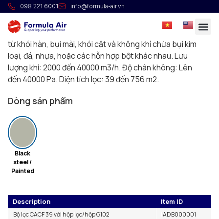
Lọc tròn CACF
098 221 6001
info@formula-air.vn
Dòng lọc xiclon CACF cung cấp giải pháp tối ưu và kinh
tế cho hầu hết các ứng dụng công nghiệp đối với bụi mịn
từ khói hàn, bụi mài, khói cắt và không khí chứa bụi kim
loại, đá, nhựa, hoặc các hỗn hợp bột khác nhau. Lưu
lượng khí: 2000 đến 40000 m3/h. Độ chân không: Lên
đến 40000 Pa. Diện tích lọc: 39 đến 756 m2.
Dòng sản phẩm
Black
steel /
Painted
Description
Item ID
Bộ lọc CACF 39 với hộp lọc/hộp G102
IADB000001