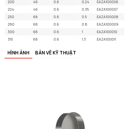
200
46
0.6
0.24
EAZA100006
224
46
0.6
0.35
EAZA100007
250
68
0.6
0.5
EAZA100008
280
68
0.6
0.8
EAZA100009
300
68
0.6
1
EAZA100010
315
68
0.6
1.3
EAZA100011
HÌNH ẢNH
BẢN VẼ KỸ THUẬT