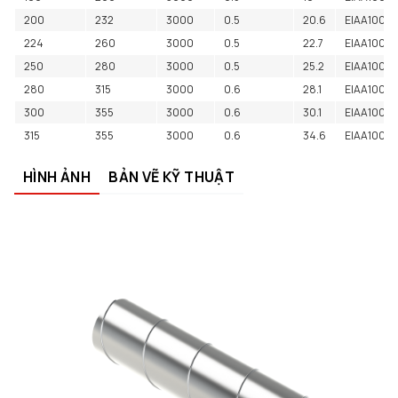
200
232
3000
0.5
20.6
EIAA1000
224
260
3000
0.5
22.7
EIAA1000
250
280
3000
0.5
25.2
EIAA1000
280
315
3000
0.6
28.1
EIAA1000
300
355
3000
0.6
30.1
EIAA10001
315
355
3000
0.6
34.6
EIAA10001
HÌNH ẢNH
BẢN VẼ KỸ THUẬT