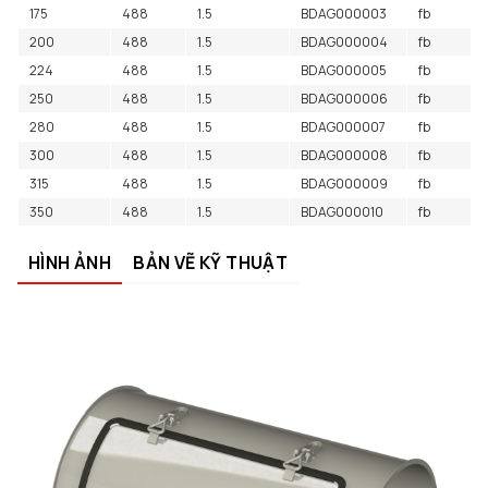
175
488
1.5
BDAG000003
fb
200
488
1.5
BDAG000004
fb
224
488
1.5
BDAG000005
fb
250
488
1.5
BDAG000006
fb
280
488
1.5
BDAG000007
fb
300
488
1.5
BDAG000008
fb
315
488
1.5
BDAG000009
fb
350
488
1.5
BDAG000010
fb
HÌNH ẢNH
BẢN VẼ KỸ THUẬT