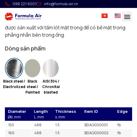
Ống vệ sinh
098 221 6001
info@formula-air.vn
Ống vệ sinh được hàn dọc thân. Độ kín khí được đảm bảo
bởi gioăng silicone bao quanh mép cửa. Cửa thăm luôn
được sản xuất với tấm lót mặt trong để có bề mặt trong
phẳng nhẵn bên trong ống.
Dòng sản phẩm
Black steel /
Black
AISI 304 /
Electrolized
steel /
Chronital
Painted
blasted
Diameter
Length
Thickness
Item ID
Edge
Ød, mm
L, mm
s, mm
150
488
1.5
BDAG000001
fb
160
488
1.5
BDAG000002
fb