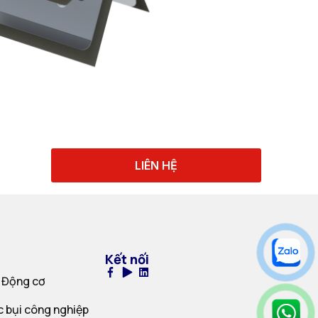
LIÊN HỆ
Kết nối
 Động cơ
c bụi công nghiệp