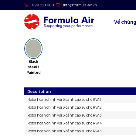
Rotor hoàn chỉnh kèm cánh
098 221 6001
info@formula-air.vn
Rotor hoàn chỉnh kèm cánh cao su RVA.
Về chúng
Dòng sản phẩm
Black
steel /
Painted
Description
Rotor hoàn chỉnh với 6 cánh cao su cho RVA1
Rotor hoàn chỉnh với 6 cánh cao su cho RVA2
Rotor hoàn chỉnh với 6 cánh cao su cho RVA3
Rotor hoàn chỉnh với 6 cánh cao su cho RVA4
Rotor hoàn chỉnh với 6 cánh cao su cho RVA5