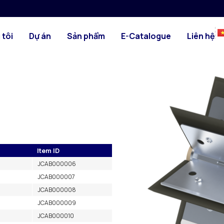
 cao su RVA
HÌNH ẢNH
 tôi
Dự án
Sản phẩm
E-Catalogue
Liên hệ
Item ID
JCAB000006
JCAB000007
JCAB000008
JCAB000009
JCAB000010