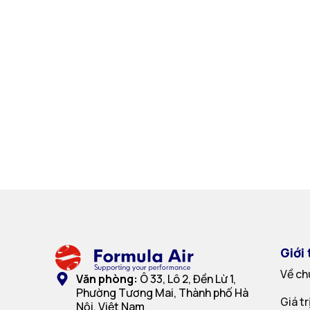
Giới 
Về ch
Văn phòng:
Ô 33, Lô 2, Đền Lừ 1,
Phường Tương Mai, Thành phố Hà
Giá t
Nội, Việt Nam