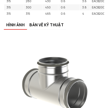
315
280
430
0.6
3.6
EACB20005
315
300
450
0.6
3.8
EACB2000
315
315
465
0.6
4
EACB2000
HÌNH ẢNH
BẢN VẼ KỸ THUẬT