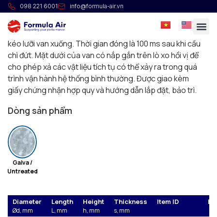
Van chặn lửa ATEX cầu chì 72°C
098 221 6001
info@formula-air.vn
Van chặn lửa được thiết kế để ngắt một phần hệ thống
nếu xảy ra hỏa hoạn. Cầu chì tích hợp nóng chảy ở 72ºC
kéo lưỡi van xuống. Thời gian đóng là 100 ms sau khi cầu
chì đứt. Mặt dưới của van có nắp gắn trên lò xo hồi vị để
cho phép xả các vật liệu tích tụ có thể xảy ra trong quá
trình vận hành hệ thống bình thường. Được giao kèm
giấy chứng nhận hợp quy và hướng dẫn lắp đặt, bảo trì.
Dòng sản phẩm
Galva /
Untreated
Diameter
Length
Height
Thickness
Item ID
Ed
Ød, mm
L, mm
h, mm
s, mm