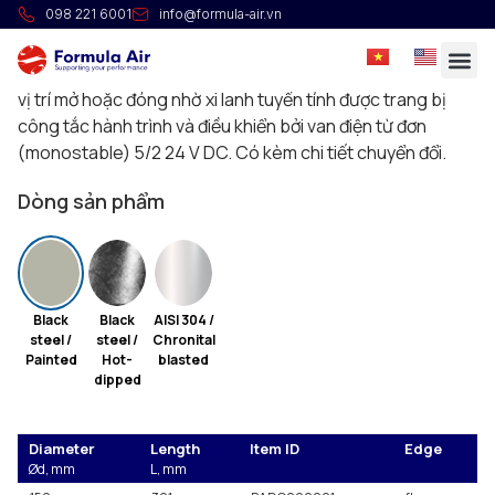
Van cửa xả Silo khí nén kèm chuyển đổi
098 221 6001
info@formula-air.vn
Van cửa xả Silo khí nén hàn kín hoàn toàn để xả vật liệu từ
xiclon, silo hoặc tương tự. Lưỡi van cửa xả được cố định ở
vị trí mở hoặc đóng nhờ xi lanh tuyến tính được trang bị
công tắc hành trình và điều khiển bởi van điện từ đơn
(monostable) 5/2 24 V DC. Có kèm chi tiết chuyển đổi.
Dòng sản phẩm
Black
Black
AISI 304 /
steel /
steel /
Chronital
Painted
Hot-
blasted
dipped
Diameter
Length
Item ID
Edge
Ød, mm
L, mm