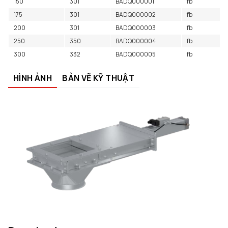
150
301
BADQ000001
fb
175
301
BADQ000002
fb
200
301
BADQ000003
fb
250
350
BADQ000004
fb
300
332
BADQ000005
fb
HÌNH ẢNH
BẢN VẼ KỸ THUẬT