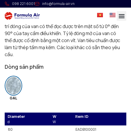
Van gió chặn
098 221 6001
info@formula-air.vn
Van chặn được thiết kế để bọc bảo ôn dày tới 50 mm. Là
lựa chọn tốt khi việc đóng đường ống cần phải kín khí. Vị
trí đóng của van có thể đọc được trên mặt số từ 0° đến
90° của tay cầm điều khiển. Tỷ lệ đóng mở của van có
thể được cố định bằng một con vít. Van tiêu chuẩn được
làm từ thép tấm mạ kẽm. Các loại khác có sẵn theo yêu
cầu.
Dòng sản phẩm
GAL
Diameter
W
Item ID
d
W
80
EADB100001