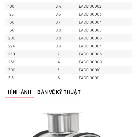
100
0.4
EADB100002
125
0.5
EADB100003
160
0.7
EADB100004
180
0.8
EADB100005
200
0.8
EADB100006
224
0.9
EADB100007
250
1.2
EADB100008
280
1.4
EADB100009
300
1.5
EADB100010
315
1.6
EADB100011
HÌNH ẢNH
BẢN VẼ KỸ THUẬT