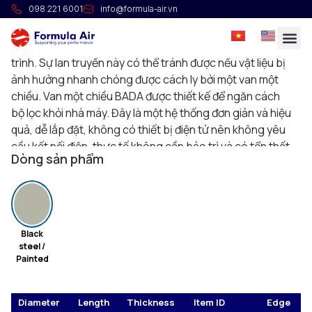
Van một chiều BADA ATEX
098 221 6001
info@formula-air.vn
Một vụ nổ không chỉ liên quan đến vật liệu được xử lý tức
thời mà còn có thể lan truyền sang phần còn lại của quy
trình. Sự lan truyền này có thể tránh được nếu vật liệu bị
ảnh hưởng nhanh chóng được cách ly bởi một van một
chiều. Van một chiều BADA được thiết kế để ngăn cách
bộ lọc khỏi nhà máy. Đây là một hệ thống đơn giản và hiệu
quả, dễ lắp đặt, không có thiết bị điện tử nên không yêu
cầu kết nối điện, thực tế không cần bảo trì và có tổn thất
Dòng sản phẩm
áp suất rất thấp. Van một chiều BADA của chúng tôi là hệ
thống An toàn được chứng nhận ATEX tuyệt vời cho việc
phân khoang vụ nổ và thích hợp để sử dụng trong Ex
zone 21 (bên ngoài) và lên đến Ex zone 20 (bên trong).
Black
steel /
Painted
Diameter
Length
Thickness
Item ID
Edge