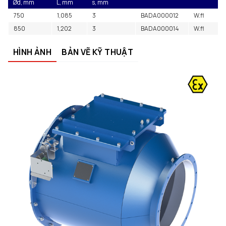
Ød, mm
L, mm
s, mm
750
1,085
3
BADA000012
W.fl
850
1,202
3
BADA000014
W.fl
HÌNH ẢNH
BẢN VẼ KỸ THUẬT