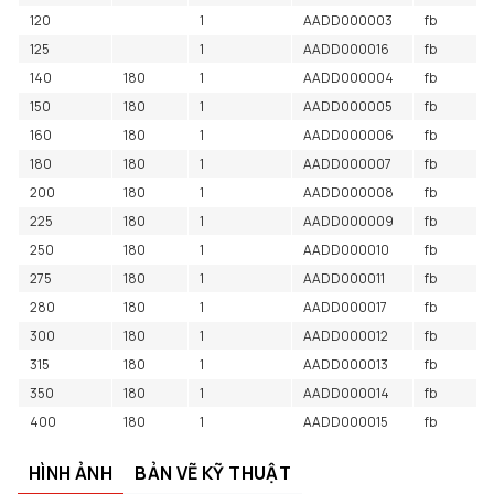
120
1
AADD000003
fb
125
1
AADD000016
fb
140
180
1
AADD000004
fb
150
180
1
AADD000005
fb
160
180
1
AADD000006
fb
180
180
1
AADD000007
fb
200
180
1
AADD000008
fb
225
180
1
AADD000009
fb
250
180
1
AADD000010
fb
275
180
1
AADD000011
fb
280
180
1
AADD000017
fb
300
180
1
AADD000012
fb
315
180
1
AADD000013
fb
350
180
1
AADD000014
fb
400
180
1
AADD000015
fb
HÌNH ẢNH
BẢN VẼ KỸ THUẬT