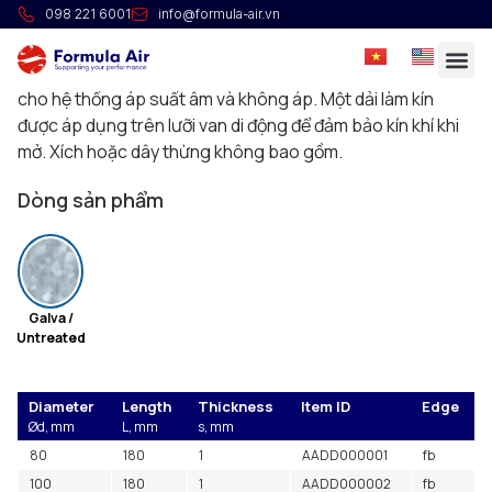
Van trượt cân bằng
098 221 6001
info@formula-air.vn
Van được vận hành bằng tay qua xích hoặc dây thừng để
lắp đặt trên đường ống ngang ở những vị trí cao, dùng
cho hệ thống áp suất âm và không áp. Một dải làm kín
được áp dụng trên lưỡi van di động để đảm bảo kín khí khi
mở. Xích hoặc dây thừng không bao gồm.
Dòng sản phẩm
Galva /
Untreated
Diameter
Length
Thickness
Item ID
Edge
Ød, mm
L, mm
s, mm
80
180
1
AADD000001
fb
100
180
1
AADD000002
fb