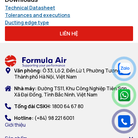
Technical Datasheet
Tolerances and executions
Ducting edge type
LIÊN HỆ
Văn phòng:
Ô 33, Lô 2, Đền Lừ 1, Phường Tương Mai,
Thành phố Hà Nội, Việt Nam
Nhà máy:
Đường TS11, Khu Công Nghiệp Tiên Sơn,
Xã Đại Đồng, Tỉnh Bắc Ninh, Việt Nam
Tổng đài CSKH:
1800 64 67 80
Hotline:
(+84) 98 221 6001
Giới thiệu