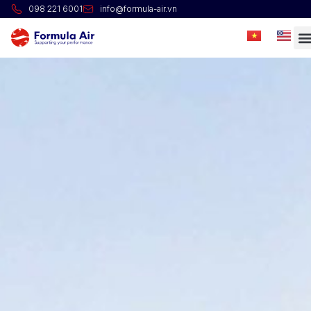
098 221 6001
info@formula-air.vn