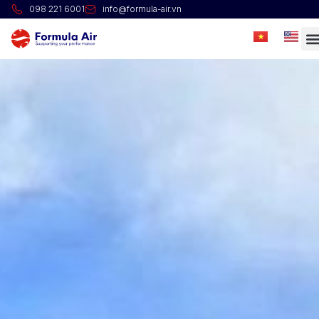
098 221 6001
info@formula-air.vn