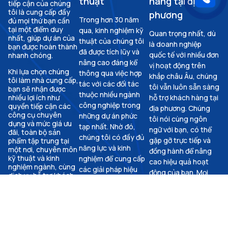
thuật
hàng tại địa
tiếp cận của chúng
tôi là cung cấp đầy
phương
Trong hơn 30 năm
đủ mọi thứ bạn cần
tại một điểm duy
qua, kinh nghiệm kỹ
Quan trọng nhất, dù
nhất, giúp dự án của
thuật của chúng tôi
là doanh nghiệp
bạn được hoàn thành
đã được tích lũy và
quốc tế với nhiều đơn
nhanh chóng.
nâng cao đáng kể
vị hoạt động trên
Khi lựa chọn chúng
thông qua việc hợp
khắp châu Âu, chúng
tôi làm nhà cung cấp,
tác với các đối tác
tôi vẫn luôn sẵn sàng
bạn sẽ nhận được
thuộc nhiều ngành
nhiều lợi ích như
hỗ trợ khách hàng tại
công nghiệp trong
quyền tiếp cận các
địa phương. Chúng
công cụ chuyên
những dự án phức
tôi nói cùng ngôn
dụng và mức giá ưu
tạp nhất. Nhờ đó,
ngữ với bạn, có thể
đãi, toàn bộ sản
chúng tôi có đầy đủ
gặp gỡ trực tiếp và
phẩm tập trung tại
năng lực và kinh
một nơi, chuyên môn
đồng hành để nâng
kỹ thuật và kinh
nghiệm để cung cấp
cao hiệu quả hoạt
nghiệm ngành, cùng
các giải pháp hiệu
động của bạn. Mọi
dịch vụ hỗ trợ khách
quả và thân thiện với
phản hồi của bạn đều
hàng tại địa phương.
môi trường.
Tất cả sản
được chúng tôi tiếp
nhận và sử dụng để
phẩm tiêu
liên tục cải thiện
chuẩn tại một
chất lượng dịch vụ.