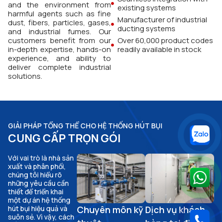
and the environment from
existing systems
harmful agents such as fine
Manufacturer of industrial
dust, fibers, particles, gases,
ducting systems
and industrial fumes. Our
customers benefit from our
Over 60,000 product codes
in-depth expertise, hands-on
readily available in stock
experience, and ability to
deliver complete industrial
solutions.
GIẢI PHÁP TỔNG THỂ CHO HỆ THỐNG HÚT BỤI
CUNG CẤP TRỌN GÓI
Với vai trò là nhà sản
xuất và phân phối,
chúng tôi hiểu rõ
những yêu cầu cần
thiết để triển khai
một dự án hệ thống
Chuyên môn kỹ
Dịch vụ khách
hút bụi hiệu quả và
suôn sẻ. Vì vậy, cách