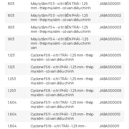
803
Máy ly tâm FS 3 - vị trí BÊN TRÁI - 1,25
JABA000001
mm - thép mạ kẽm - có van điều chỉnh
803
Máy ly tâm FS 3 - vị trí BÊN PHẢI - 1,25
JABA000002
mm - thép mạ kẽm - có van điều chỉnh
903
Máy ly tâm FS 4 - vị trí BÊN TRÁI - 1,25
JABA000003
mm - thép mạ kẽm - có van điều chỉnh
903
Máy ly tâm FS 4 - vị trí BÊN PHẢI - 1,25
JABA000004
mm - thép mạ kẽm - có van điều chỉnh
van
1,123
Cyclone FS 6 - vị trí TRÁI - 1,25 mm - thép
JABA000005
mạ kẽm - có van điều chỉnh
1,123
Cyclone FS 6 - vị trí PHẢI - 1,25 mm - thép
JABA000006
mạ kẽm - có van điều chỉnh
1,253
Cyclone FS 8 - vị trí TRÁI - 1,25 mm - thép
JABA000007
mạ kẽm - có van điều chỉnh
1,253
Cyclone FS 8 - vị trí PHẢI - 1,25 mm - thép
JABA000008
mạ kẽm - có van điều chỉnh
1,604
Cyclone FS 11 - vị trí TRÁI - 1,25 mm - thép
JABA000009
mạ kẽm - có van điều chỉnh
1,604
Cyclone FS 11 - vị trí PHẢI - 1,25 mm - thép
JABA000010
mạ kẽm - có van điều chỉnh
1,804
Cyclone FS 16 - vị trí TRÁI - 1,25 mm -
JABA000011