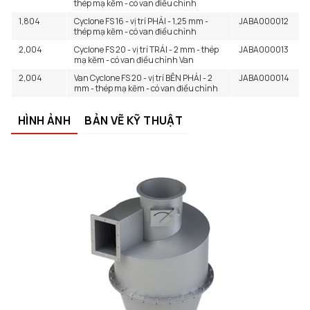
thép mạ kẽm - có van điều chỉnh
1,804
Cyclone FS 16 - vị trí PHẢI - 1,25 mm -
JABA000012
thép mạ kẽm - có van điều chỉnh
2,004
Cyclone FS 20 - vị trí TRÁI - 2 mm - thép
JABA000013
mạ kẽm - có van điều chỉnh Van
2,004
Van Cyclone FS 20 - vị trí BÊN PHẢI - 2
JABA000014
mm - thép mạ kẽm - có van điều chỉnh
HÌNH ẢNH
BẢN VẼ KỸ THUẬT