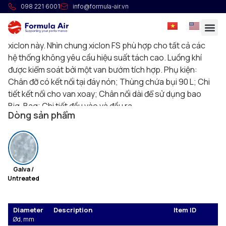
Silo FS
098 221 6001
info@formula-air.vn
Được sử dụng trong ngành công nghiệp giấy, gỗ và bìa
cứng. Ngành nông nghiệp cũng là ngành chính cho loại
xiclon này. Nhìn chung xiclon FS phù hợp cho tất cả các
hệ thống không yêu cầu hiệu suất tách cao. Luồng khí
được kiểm soát bởi một van bướm tích hợp. Phụ kiện:
Chân đỡ có kết nối tại đáy nón; Thùng chứa bụi 90 L; Chi
tiết kết nối cho van xoay; Chân nối dài để sử dụng bao
Big-Bag; Chi tiết đầu vào và đầu ra.
Dòng sản phẩm
Galva /
Untreated
Diameter
Description
Item ID
Ød, mm